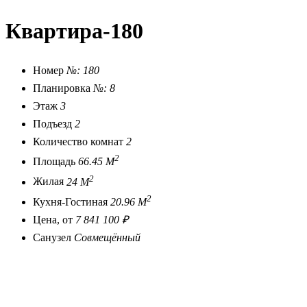
Квартира-180
Номер
№: 180
Планировка
№: 8
Этаж
3
Подъезд
2
Количество комнат
2
2
Площадь
66.45 М
2
Жилая
24 М
2
Кухня-Гостиная
20.96 М
Цена, от
7 841 100 ₽
Санузел
Совмещённый