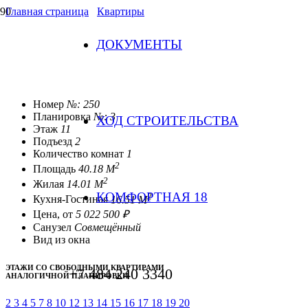
Главная страница
/
Квартиры
ДОКУМЕНТЫ
Квартира-250
Номер
№: 250
Планировка
№: 3
ХОД СТРОИТЕЛЬСТВА
Этаж
11
Подъезд
2
Количество комнат
1
2
Площадь
40.18 М
2
Жилая
14.01 М
КОМФОРТНАЯ 18
2
Кухня-Гостиная
16.51 М
Цена, от
5 022 500 ₽
Санузел
Совмещённый
Вид из окна
ЭТАЖИ СО СВОБОДНЫМИ КВАРТИРАМИ
+7 484 240 3340
АНАЛОГИЧНОЙ ПЛАНИРОВКИ
2
3
4
5
7
8
10
12
13
14
15
16
17
18
19
20