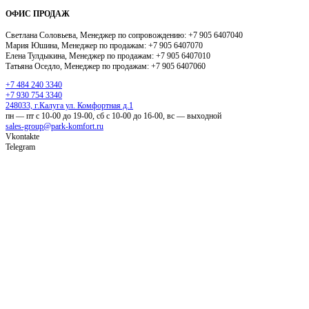
ОФИС ПРОДАЖ
Светлана Соловьева, Менеджер по сопровождению: +7 905 6407040
Мария Юшина, Менеджер по продажам: +7 905 6407070
Елена Тулдыкина, Менеджер по продажам: +7 905 6407010
Татьяна
Оседло, Менеджер по продажам: +7 905 6407060
+7 484 240 3340
+7 930 754 3340
248033, г.Калуга ул. Комфортная д.1
пн — пт с 10-00 до 19-00, сб с 10-00 до 16-00, вс — выходной
sales-group@park-komfort.ru
Vkontakte
Telegram