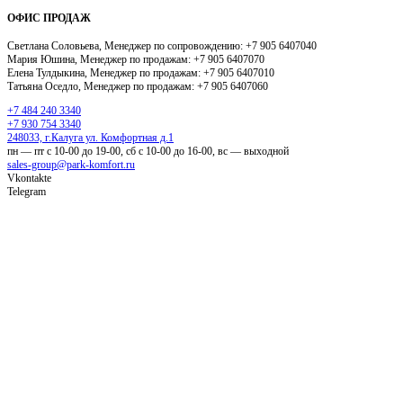
ОФИС ПРОДАЖ
Светлана Соловьева, Менеджер по сопровождению: +7 905 6407040
Мария Юшина, Менеджер по продажам: +7 905 6407070
Елена Тулдыкина, Менеджер по продажам: +7 905 6407010
Татьяна
Оседло, Менеджер по продажам: +7 905 6407060
+7 484 240 3340
+7 930 754 3340
248033, г.Калуга ул. Комфортная д.1
пн — пт с 10-00 до 19-00, сб с 10-00 до 16-00, вс — выходной
sales-group@park-komfort.ru
Vkontakte
Telegram