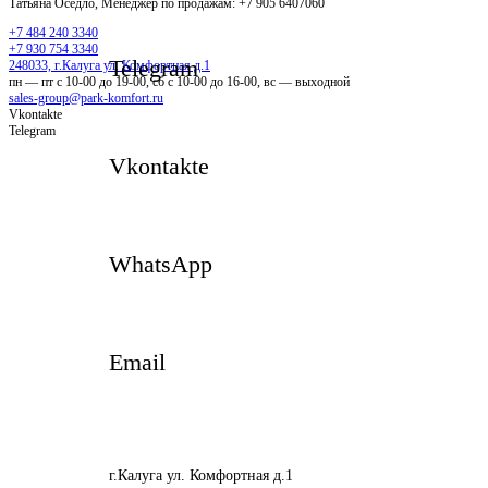
Татьяна
Оседло, Менеджер по продажам: +7 905 6407060
+7 484 240 3340
+7 930 754 3340
Telegram
248033, г.Калуга ул. Комфортная д.1
пн — пт с 10-00 до 19-00, сб с 10-00 до 16-00, вс — выходной
sales-group@park-komfort.ru
Vkontakte
Telegram
Vkontakte
WhatsApp
Email
г.Калуга ул. Комфортная д.1