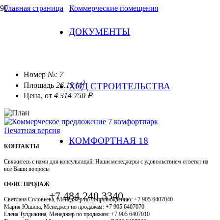
Главная страница
/
Коммерческие помещения
ДОКУМЕНТЫ
КП 7
Номер
№: 7
2
ХОД СТРОИТЕЛЬСТВА
Площадь
26.15 М
Цена, от
4 314 750 ₽
Печатная версия
КОМФОРТНАЯ 18
КОНТАКТЫ
Свяжитесь с нами для консультаций. Наши менеджеры с удовольствием ответят на
все Ваши вопросы
ОФИС ПРОДАЖ
+7 484 240 3340
Светлана Соловьева, Менеджер по сопровождению: +7 905 6407040
Мария Юшина, Менеджер по продажам: +7 905 6407070
Елена Тулдыкина, Менеджер по продажам: +7 905 6407010